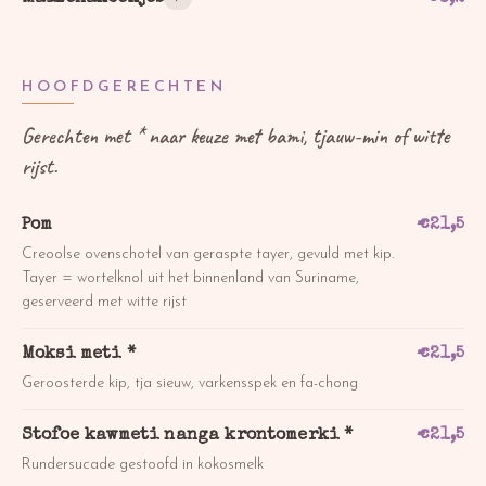
HOOFDGERECHTEN
Gerechten met * naar keuze met bami, tjauw-min of witte
rijst.
Pom
€
21,5
Creoolse ovenschotel van geraspte tayer, gevuld met kip.
Tayer = wortelknol uit het binnenland van Suriname,
geserveerd met witte rijst
Moksi meti *
€
21,5
Geroosterde kip, tja sieuw, varkensspek en fa-chong
Stofoe kawmeti nanga krontomerki *
€
21,5
Rundersucade gestoofd in kokosmelk