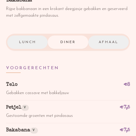
Bakabana
Rijpe bakbanaan in een krokant deegjasje gebakken en geserveerd
met zelfgemaakte pindasaus.
LUNCH
DINER
AFHAAL
VOORGERECHTEN
Telo
€
8
Gebakken cassave met bakkeljauw
Petjel
€
7,5
V
Gestoomde groenten met pindasaus
Bakabana
€
7,5
V