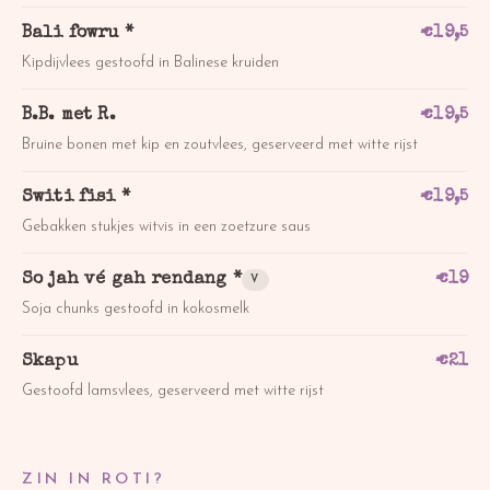
Bali fowru *
€
19,5
Kipdijvlees gestoofd in Balinese kruiden
B.B. met R.
€
19,5
Bruine bonen met kip en zoutvlees, geserveerd met witte rijst
Switi fisi *
€
19,5
Gebakken stukjes witvis in een zoetzure saus
So jah vé gah rendang *
€
19
V
Soja chunks gestoofd in kokosmelk
Skapu
€
21
Gestoofd lamsvlees, geserveerd met witte rijst
ZIN IN ROTI?