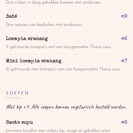
Drie stukjes in deeg gebakken banaan met pindasaus
Saté
€
9
Drie spiesjes van kipdijvlees met pindasaus
Loempia sranang
€
8
2 gefrituurde loempia's met een huisgemaakte Thaise saus
Mini loempia sranang
€
7
10 gefrituurde mini loempia's met een huisgemaakte Thaise saus
SOEPEN
Met kip +1. Alle soepen kunnen vegetarisch besteld worden.
Saoto supu
€
8
Javaanse bouillon met stukjes kip, taugé en gebakken uitjes