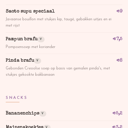
Saoto supu speciaal
€
9
Javaanse bouillon met stukjes kip, taugé, gebakken uitjes en ei
met rijst
Pampun brafu
€
7,5
V
Pompoensoep met koriander
Pinda brafu
€
8
V
Gebonden Creoolse soep op basis van gemalen pinda's, met
stukjes gekookte bakbanaan
SNACKS
Bananenchips
€
5,2
V
Maizenakoekjes
€
3,2
V