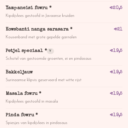
Yampaneisi fowru *
€
20,5
Kipdijvlees gestoofd in Javaanse kruiden
Kowsbanti nanga sarasara *
€
21
Kousenband met grote gepelde garnalen
Petjel speciaal *
€
19,5
V
Schotel van gestoomde groenten, ei en pindasaus
Bakkeljauw
€
19,5
Surinaamse klipvis geserveerd met witte rijst
Masala fowru *
€
19,5
Kipdijvlees gestoofd in masala
Pinda fowru *
€
19,5
Spiesjes van kipdijvlees in pindasaus