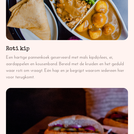
Roti kip
Een hartige pannenkoek geserveerd met mals kipdijvlees, ei,
aardappelen en kousenband. Bereid met de kruiden en het geduld
waar roti om vraagt. Eén hap en je begrijpt waarom iedereen hier
voor terugkomt.