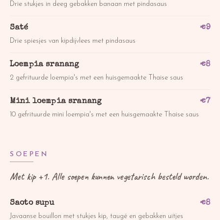
Drie stukjes in deeg gebakken banaan met pindasaus
Saté
€
9
Drie spiesjes van kipdijvlees met pindasaus
Loempia sranang
€
8
2 gefrituurde loempia's met een huisgemaakte Thaise saus
Mini loempia sranang
€
7
10 gefrituurde mini loempia's met een huisgemaakte Thaise saus
SOEPEN
Met kip +1. Alle soepen kunnen vegetarisch besteld worden.
Saoto supu
€
8
Javaanse bouillon met stukjes kip, taugé en gebakken uitjes