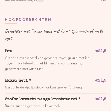
HOOFDGERECHTEN
Gerechten met * naar keuze met bami, tjauw-min of witte
rijst.
Pom
€
21,5
Creoolse ovenschotel van geraspte tayer, gevuld met kip.
Tayer = wortelknol uit het binnenland van Suriname,
geserveerd met witte rijst
Moksi meti *
€
21,5
Geroosterde kip, tja sieuw, varkensspek en fa-chong
Stofoe kawmeti nanga krontomerki *
€
21,5
Rundersucade gestoofd in kokosmelk