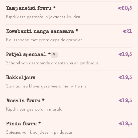
Yampaneisi fowru *
€
20,5
Kipdijvlees gestoofd in Javaanse kruiden
Kowsbanti nanga sarasara *
€
21
Kousenband met grote gepelde garnalen
Petjel speciaal *
€
19,5
V
Schotel van gestoomde groenten, ei en pindasaus
Bakkeljauw
€
19,5
Surinaamse klipvis geserveerd met witte rijst
Masala fowru *
€
19,5
Kipdijvlees gestoofd in masala
Pinda fowru *
€
19,5
Spiesjes van kipdijvlees in pindasaus