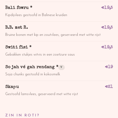
Bali fowru *
€
19,5
Kipdijvlees gestoofd in Balinese kruiden
B.B. met R.
€
19,5
Bruine bonen met kip en zoutvlees, geserveerd met witte rijst
Switi fisi *
€
19,5
Gebakken stukjes witvis in een zoetzure saus
So jah vé gah rendang *
€
19
V
Soja chunks gestoofd in kokosmelk
Skapu
€
21
Gestoofd lamsvlees, geserveerd met witte rijst
ZIN IN ROTI?