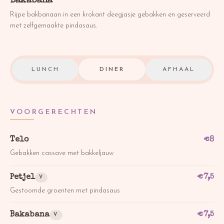
Bakabana
Rijpe bakbanaan in een krokant deegjasje gebakken en geserveerd
met zelfgemaakte pindasaus.
LUNCH
DINER
AFHAAL
VOORGERECHTEN
Telo
€
8
Gebakken cassave met bakkeljauw
Petjel
€
7,5
V
Gestoomde groenten met pindasaus
Bakabana
€
7,5
V