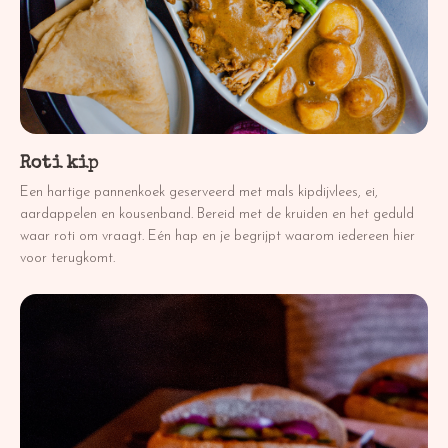
Roti kip
Een hartige pannenkoek geserveerd met mals kipdijvlees, ei,
aardappelen en kousenband. Bereid met de kruiden en het geduld
waar roti om vraagt. Eén hap en je begrijpt waarom iedereen hier
voor terugkomt.