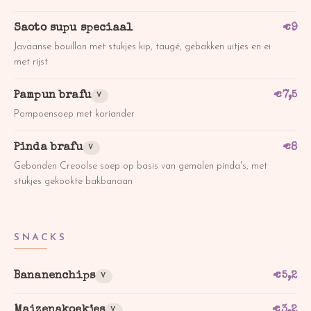
Saoto supu speciaal
€
9
Javaanse bouillon met stukjes kip, taugé, gebakken uitjes en ei
met rijst
Pampun brafu
€
7,5
V
Pompoensoep met koriander
Pinda brafu
€
8
V
Gebonden Creoolse soep op basis van gemalen pinda's, met
stukjes gekookte bakbanaan
SNACKS
Bananenchips
€
5,2
V
Maizenakoekjes
€
3,2
V