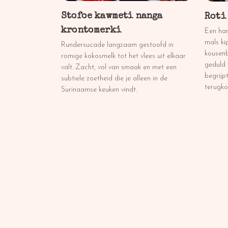
Stofoe kawmeti nanga
Roti
krontomerki
Een har
mals ki
Rundersucade langzaam gestoofd in
kousenb
romige kokosmelk tot het vlees uit elkaar
geduld 
valt. Zacht, vol van smaak en met een
begrijp
subtiele zoetheid die je alleen in de
terugko
Surinaamse keuken vindt.