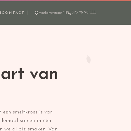
I
CONTACT
Hinthamerstraat 115
073 73 70 111
art van
 een smeltkroes is van
allemaal samen in één
ren we al die smaken. Van