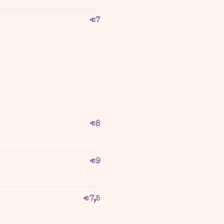
€
7
€
8
€
9
€
7,5