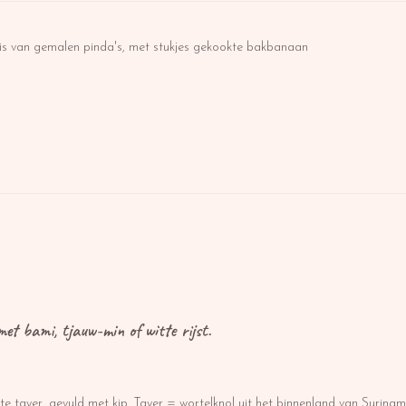
s van gemalen pinda's, met stukjes gekookte bakbanaan
et bami, tjauw-min of witte rijst.
e tayer, gevuld met kip. Tayer = wortelknol uit het binnenland van Surinam