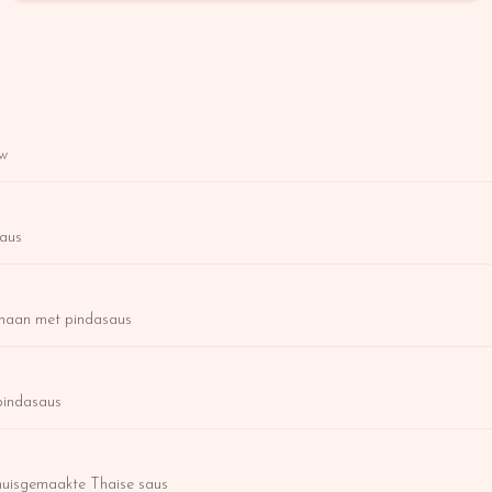
uw
aus
anaan met pindasaus
 pindasaus
 huisgemaakte Thaise saus