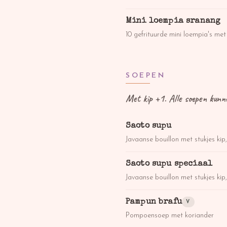
Mini loempia sranang
10 gefrituurde mini loempia's me
SOEPEN
Met kip +1. Alle soepen kunn
Saoto supu
Javaanse bouillon met stukjes kip
Saoto supu speciaal
Javaanse bouillon met stukjes kip,
Pampun brafu
V
Pompoensoep met koriander