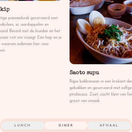
 kip
tige pannenkoek geserveerd met
pdijvlees, ei, aardappelen en
and. Bereid met de kruiden en het
waar roti om vraagt. Eén hap en je
t waarom iedereen hier voor
mt.
Saoto supu
Rijpe bakbanaan in een krokant de
gebakken en geserveerd met zelfg
pindasaus. Zoet, zacht klein van fo
groot van smaak.
LUNCH
DINER
AFHAAL