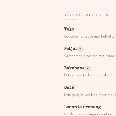
VOORGERECHTEN
Telo
Gebakken cassave met bakkelja
Petjel
V
Gestoomde groenten met pindas
Bakabana
V
Drie stukjes in deeg gebakken b
Saté
Drie spiesjes van kipdijvlees met
Loempia sranang
2 gefrituurde loempia's met een