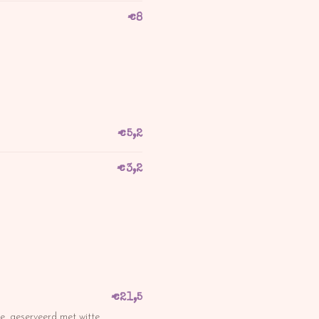
€
8
€
5,2
€
3,2
€
21,5
e, geserveerd met witte