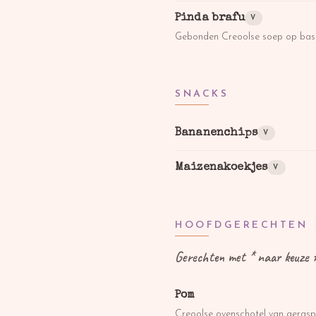
Pinda brafu
V
Gebonden Creoolse soep op basi
SNACKS
Bananenchips
V
Maizenakoekjes
V
HOOFDGERECHTEN
Gerechten met * naar keuze m
Pom
Creoolse ovenschotel van geraspt