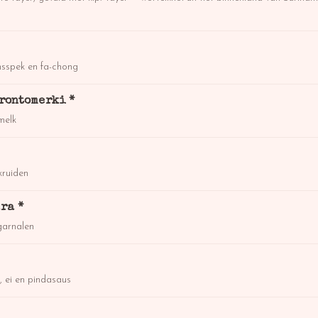
ensspek en fa-chong
rontomerki *
melk
kruiden
ra *
garnalen
 ei en pindasaus