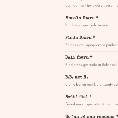
Surinaamse klipvis geserveerd met
Masala fowru *
Kipdijvlees gestoofd in masala
Pinda fowru *
Spiesjes van kipdijvlees in pindas
Bali fowru *
Kipdijvlees gestoofd in Balinese k
B.B. met R.
Bruine bonen met kip en zoutvlees
Switi fisi *
Gebakken stukjes witvis in een zo
So jah vé gah rendang 