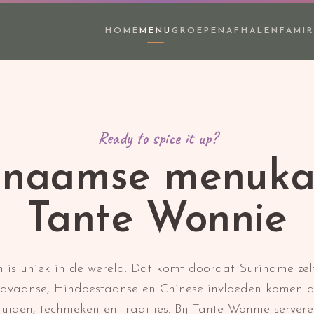
HOME
MENU
GROEPEN
AFHALEN
FAMIR
Ready to spice it up?
inaamse menuka
Tante Wonnie
is uniek in de wereld. Dat komt doordat Suriname zelf
 Javaanse, Hindoestaanse en Chinese invloeden komen 
uiden, technieken en tradities. Bij Tante Wonnie serve