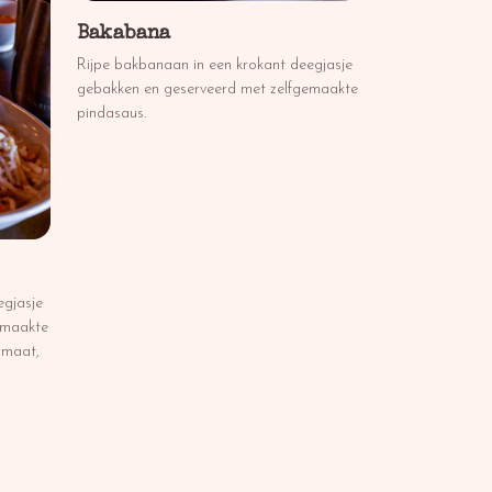
Bakabana
Rijpe bakbanaan in een krokant deegjasje
gebakken en geserveerd met zelfgemaakte
pindasaus.
egjasje
emaakte
rmaat,