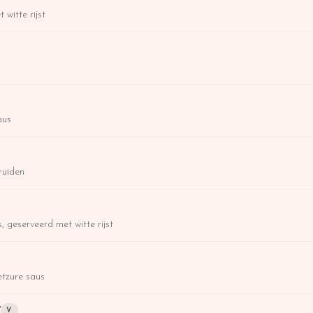
 witte rijst
aus
ruiden
, geserveerd met witte rijst
etzure saus
*
V