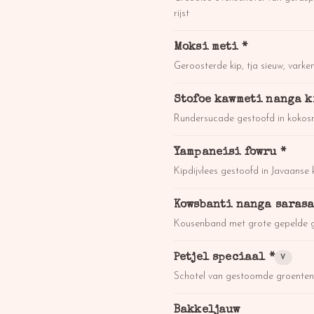
rijst
Moksi meti *
Geroosterde kip, tja sieuw, vark
Stofoe kawmeti nanga k
Rundersucade gestoofd in kokos
Yampaneisi fowru *
Kipdijvlees gestoofd in Javaanse 
Kowsbanti nanga sarasa
Kousenband met grote gepelde 
Petjel speciaal *
V
Schotel van gestoomde groenten,
Bakkeljauw